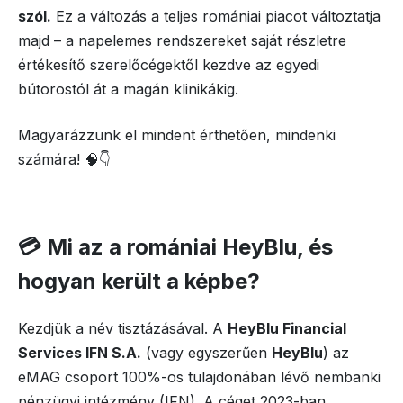
szól.
Ez a változás a teljes romániai piacot változtatja
majd – a napelemes rendszereket saját részletre
értékesítő szerelőcégektől kezdve az egyedi
bútorostól át a magán klinikákig.
Magyarázzunk el mindent érthetően, mindenki
számára! 🧠👇
💳 Mi az a romániai HeyBlu, és
hogyan került a képbe?
Kezdjük a név tisztázásával. A
HeyBlu Financial
Services IFN S.A.
(vagy egyszerűen
HeyBlu
) az
eMAG csoport 100%-os tulajdonában lévő nembanki
pénzügyi intézmény (IFN). A céget 2023-ban