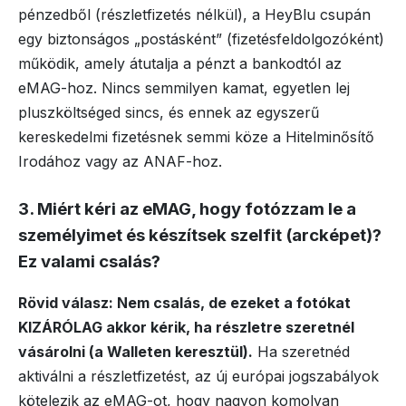
pénzedből (részletfizetés nélkül), a HeyBlu csupán
egy biztonságos „postásként” (fizetésfeldolgozóként)
működik, amely átutalja a pénzt a bankodtól az
eMAG-hoz. Nincs semmilyen kamat, egyetlen lej
pluszköltséged sincs, és ennek az egyszerű
kereskedelmi fizetésnek semmi köze a Hitelminősítő
Irodához vagy az ANAF-hoz.
3. Miért kéri az eMAG, hogy fotózzam le a
személyimet és készítsek szelfit (arcképet)?
Ez valami csalás?
Rövid válasz: Nem csalás, de ezeket a fotókat
KIZÁRÓLAG akkor kérik, ha részletre szeretnél
vásárolni (a Walleten keresztül).
Ha szeretnéd
aktiválni a részletfizetést, az új európai jogszabályok
kötelezik az eMAG-ot, hogy nagyon komolyan