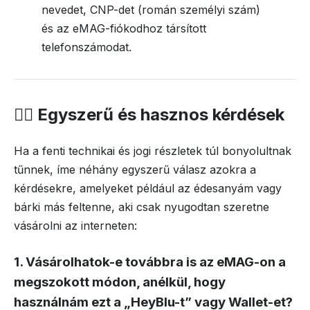
nevedet, CNP-det (román személyi szám)
és az eMAG-fiókodhoz társított
telefonszámodat.
🙋‍♀️ Egyszerű és hasznos kérdések
Ha a fenti technikai és jogi részletek túl bonyolultnak
tűnnek, íme néhány egyszerű válasz azokra a
kérdésekre, amelyeket például az édesanyám vagy
bárki más feltenne, aki csak nyugodtan szeretne
vásárolni az interneten:
1. Vásárolhatok-e továbbra is az eMAG-on a
megszokott módon, anélkül, hogy
használnám ezt a „HeyBlu-t” vagy Wallet-et?