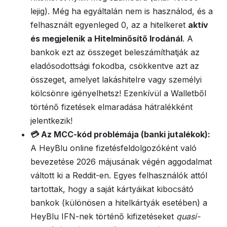
lejig). Még ha egyáltalán nem is használod, és a
felhasznált egyenleged 0, az a hitelkeret
aktív
és megjelenik a Hitelminősítő Irodánál
. A
bankok ezt az összeget beleszámíthatják az
eladósodottsági fokodba, csökkentve azt az
összeget, amelyet lakáshitelre vagy személyi
kölcsönre igényelhetsz! Ezenkívül a Walletből
történő fizetések elmaradása hátralékként
jelentkezik!
💳 Az MCC-kód problémája (banki jutalékok):
A HeyBlu online fizetésfeldolgozóként való
bevezetése 2026 májusának végén aggodalmat
váltott ki a Reddit-en. Egyes felhasználók attól
tartottak, hogy a saját kártyáikat kibocsátó
bankok (különösen a hitelkártyák esetében) a
HeyBlu IFN-nek történő kifizetéseket
quasi-