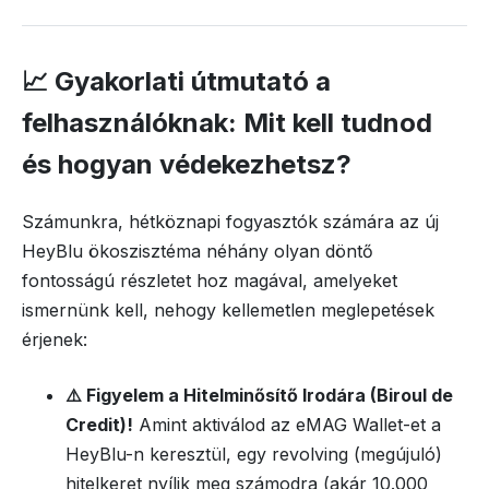
📈 Gyakorlati útmutató a
felhasználóknak: Mit kell tudnod
és hogyan védekezhetsz?
Számunkra, hétköznapi fogyasztók számára az új
HeyBlu ökoszisztéma néhány olyan döntő
fontosságú részletet hoz magával, amelyeket
ismernünk kell, nehogy kellemetlen meglepetések
érjenek:
⚠️ Figyelem a Hitelminősítő Irodára (Biroul de
Credit)!
Amint aktiválod az eMAG Wallet-et a
HeyBlu-n keresztül, egy revolving (megújuló)
hitelkeret nyílik meg számodra (akár 10.000