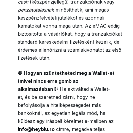
cash
(készpénzjellegű) tranzakciónak vagy
pénzátutalásnak
minősíthetik, ami magas
készpénzfelvételi jutalékot és azonnali
kamatokat vonna maga után. Az eMAG eddig
biztosította a vásárlókat, hogy a tranzakciókat
standard kereskedelmi fizetésként kezelik, de
érdemes ellenőrizni a számlakivonatot az első
fizetések után.
🛑 Hogyan szüntetheted meg a Wallet-et
(mivel nincs erre gomb az
alkalmazásban!):
Ha aktiváltad a Wallet-
et, és be szeretnéd zárni, hogy ne
befolyásolja a hitelképességedet más
bankoknál, az egyetlen legális mód, ha
küldesz egy írásbeli kérelmet e-mailben az
info@heyblu.ro
címre, megadva teljes