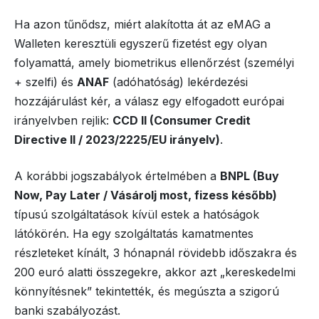
Ha azon tűnődsz, miért alakította át az eMAG a
Walleten keresztüli egyszerű fizetést egy olyan
folyamattá, amely biometrikus ellenőrzést (személyi
+ szelfi) és
ANAF
(adóhatóság) lekérdezési
hozzájárulást kér, a válasz egy elfogadott európai
irányelvben rejlik:
CCD II (Consumer Credit
Directive II / 2023/2225/EU irányelv)
.
A korábbi jogszabályok értelmében a
BNPL (Buy
Now, Pay Later / Vásárolj most, fizess később)
típusú szolgáltatások kívül estek a hatóságok
látókörén. Ha egy szolgáltatás kamatmentes
részleteket kínált, 3 hónapnál rövidebb időszakra és
200 euró alatti összegekre, akkor azt „kereskedelmi
könnyítésnek” tekintették, és megúszta a szigorú
banki szabályozást.