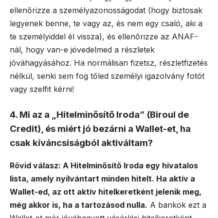
ellenőrizze a személyazonosságodat (hogy biztosak
legyenek benne, te vagy az, és nem egy csaló, aki a
te személyiddel él vissza), és ellenőrizze az ANAF-
nál, hogy van-e jövedelmed a részletek
jóváhagyásához. Ha normálisan fizetsz, részletfizetés
nélkül, senki sem fog tőled személyi igazolvány fotót
vagy szelfit kérni!
4. Mi az a „Hitelminősítő Iroda” (Biroul de
Credit), és miért jó bezárni a Wallet-et, ha
csak kíváncsiságból aktiváltam?
Rövid válasz: A Hitelminősítő Iroda egy hivatalos
lista, amely nyilvántart minden hitelt. Ha aktív a
Wallet-ed, az ott aktív hitelkeretként jelenik meg,
még akkor is, ha a tartozásod nulla.
A bankok ezt a