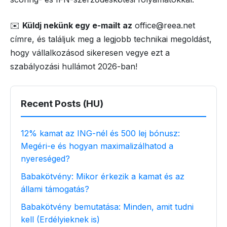
✉️
Küldj nekünk egy e-mailt az
office@reea.net
címre, és találjuk meg a legjobb technikai megoldást,
hogy vállalkozásod sikeresen vegye ezt a
szabályozási hullámot 2026-ban!
Recent Posts (HU)
12% kamat az ING-nél és 500 lej bónusz:
Megéri-e és hogyan maximalizálhatod a
nyereséged?
Babakötvény: Mikor érkezik a kamat és az
állami támogatás?
Babakötvény bemutatása: Minden, amit tudni
kell (Erdélyieknek is)