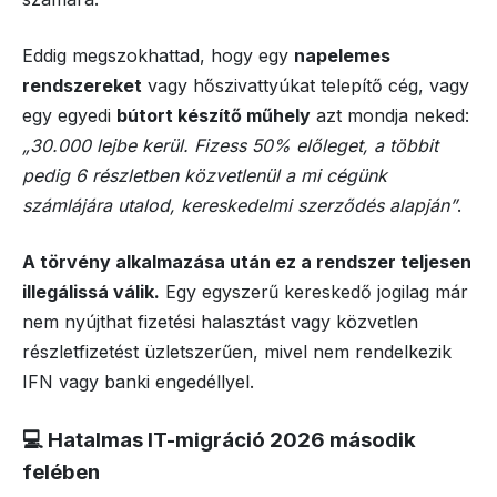
Eddig megszokhattad, hogy egy
napelemes
rendszereket
vagy hőszivattyúkat telepítő cég, vagy
egy egyedi
bútort készítő műhely
azt mondja neked:
„30.000 lejbe kerül. Fizess 50% előleget, a többit
pedig 6 részletben közvetlenül a mi cégünk
számlájára utalod, kereskedelmi szerződés alapján”
.
A törvény alkalmazása után ez a rendszer teljesen
illegálissá válik.
Egy egyszerű kereskedő jogilag már
nem nyújthat fizetési halasztást vagy közvetlen
részletfizetést üzletszerűen, mivel nem rendelkezik
IFN vagy banki engedéllyel.
💻 Hatalmas IT-migráció 2026 második
felében