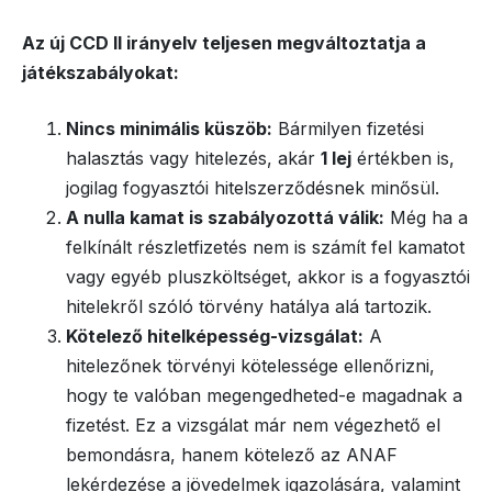
Az új CCD II irányelv teljesen megváltoztatja a
játékszabályokat:
Nincs minimális küszöb:
Bármilyen fizetési
halasztás vagy hitelezés, akár
1 lej
értékben is,
jogilag fogyasztói hitelszerződésnek minősül.
A nulla kamat is szabályozottá válik:
Még ha a
felkínált részletfizetés nem is számít fel kamatot
vagy egyéb pluszköltséget, akkor is a fogyasztói
hitelekről szóló törvény hatálya alá tartozik.
Kötelező hitelképesség-vizsgálat:
A
hitelezőnek törvényi kötelessége ellenőrizni,
hogy te valóban megengedheted-e magadnak a
fizetést. Ez a vizsgálat már nem végezhető el
bemondásra, hanem kötelező az ANAF
lekérdezése a jövedelmek igazolására, valamint