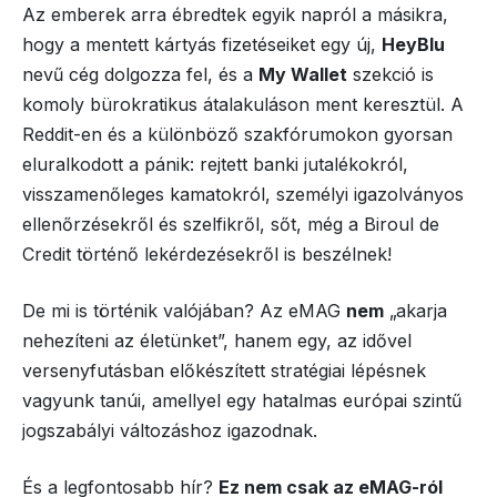
Az emberek arra ébredtek egyik napról a másikra,
hogy a mentett kártyás fizetéseiket egy új,
HeyBlu
nevű cég dolgozza fel, és a
My Wallet
szekció is
komoly bürokratikus átalakuláson ment keresztül. A
Reddit-en és a különböző szakfórumokon gyorsan
eluralkodott a pánik: rejtett banki jutalékokról,
visszamenőleges kamatokról, személyi igazolványos
ellenőrzésekről és szelfikről, sőt, még a Biroul de
Credit történő lekérdezésekről is beszélnek!
De mi is történik valójában? Az eMAG
nem
„akarja
nehezíteni az életünket”, hanem egy, az idővel
versenyfutásban előkészített stratégiai lépésnek
vagyunk tanúi, amellyel egy hatalmas európai szintű
jogszabályi változáshoz igazodnak.
És a legfontosabb hír?
Ez nem csak az eMAG-ról