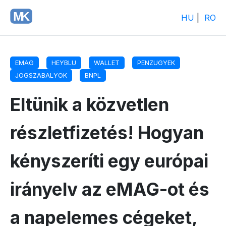
HU
|
RO
EMAG
HEYBLU
WALLET
PENZUGYEK
JOGSZABALYOK
BNPL
Eltünik a közvetlen
részletfizetés! Hogyan
kényszeríti egy európai
irányelv az eMAG-ot és
a napelemes cégeket,