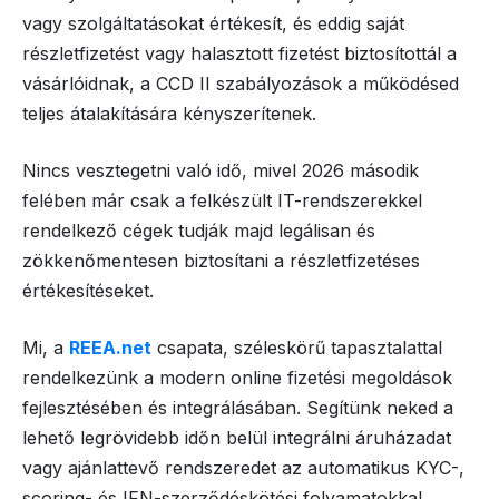
vagy szolgáltatásokat értékesít, és eddig saját
részletfizetést vagy halasztott fizetést biztosítottál a
vásárlóidnak, a CCD II szabályozások a működésed
teljes átalakítására kényszerítenek.
Nincs vesztegetni való idő, mivel 2026 második
felében már csak a felkészült IT-rendszerekkel
rendelkező cégek tudják majd legálisan és
zökkenőmentesen biztosítani a részletfizetéses
értékesítéseket.
Mi, a
REEA.net
csapata, széleskörű tapasztalattal
rendelkezünk a modern online fizetési megoldások
fejlesztésében és integrálásában. Segítünk neked a
lehető legrövidebb időn belül integrálni áruházadat
vagy ajánlattevő rendszeredet az automatikus KYC-,
scoring- és IFN-szerződéskötési folyamatokkal.