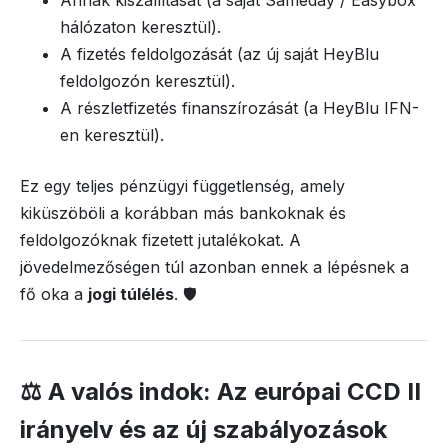
Annak kiszállítását (a saját Sameday / Easybox
hálózaton keresztül).
A fizetés feldolgozását (az új saját HeyBlu
feldolgozón keresztül).
A részletfizetés finanszírozását (a HeyBlu IFN-
en keresztül).
Ez egy teljes pénzügyi függetlenség, amely
kiküszöböli a korábban más bankoknak és
feldolgozóknak fizetett jutalékokat. A
jövedelmezőségen túl azonban ennek a lépésnek a
fő oka a
jogi túlélés
. 🛡️
⚖️ A valós indok: Az európai CCD II
irányelv és az új szabályozások