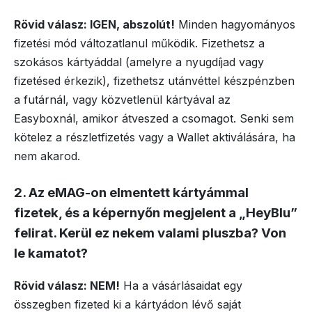
Rövid válasz: IGEN, abszolút!
Minden hagyományos
fizetési mód változatlanul működik. Fizethetsz a
szokásos kártyáddal (amelyre a nyugdíjad vagy
fizetésed érkezik), fizethetsz utánvéttel készpénzben
a futárnál, vagy közvetlenül kártyával az
Easyboxnál, amikor átveszed a csomagot. Senki sem
kötelez a részletfizetés vagy a Wallet aktiválására, ha
nem akarod.
2. Az eMAG-on elmentett kártyámmal
fizetek, és a képernyőn megjelent a „HeyBlu”
felirat. Kerül ez nekem valami pluszba? Von
le kamatot?
Rövid válasz: NEM!
Ha a vásárlásaidat egy
összegben fizeted ki a kártyádon lévő saját