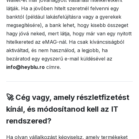
Wallet-et már jóváhagyott vásárlási hitelkeretként
látják. Ha a jövőben hitelt szeretnél felvenni egy
banktól (például lakásfelújításra vagy a gyerekek
megsegítésére), a bank lehet, hogy kisebb összeget
hagy jóvá neked, mert látja, hogy már van egy nyitott
hitelkereted az eMAG-nál. Ha csak kíváncsiságból
aktiváltad, és nem használod, a legjobb, ha
bezáratod egy egyszerű e-mail küldésével az
info@heyblu.ro
címre.
🚀 Cég vagy, amely részletfizetést
kínál, és módosítanod kell az IT
rendszered?
Ha olyan vállalkozást képviselsz, amely termékeket