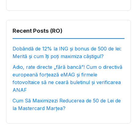
Recent Posts (RO)
Dobândă de 12% la ING și bonus de 500 de lei:
Merită și cum îți poți maximiza câștigul?
Adio, rate directe „fără bancă”! Cum o directivă
europeană forțează eMAG și firmele
fotovoltaice să ne ceară buletinul și verificarea
ANAF
Cum Să Maximizezi Reducerea de 50 de Lei de
la Mastercard Marțea?